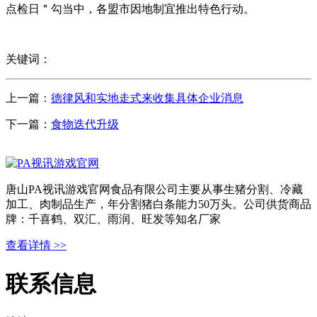
点检日＂勾当中，各盟市因地制宜推出特色行动。
关键词：
上一篇：
德律风和实地走式来收集具体企业消息
下一篇：
食物迭代升级
唐山PA视讯游戏官网食品有限公司主要从事生猪分割、冷藏
加工、肉制品生产，年分割猪白条能力50万头。公司供货商品
牌：千喜鹤、双汇、雨润、旺发等知名厂家
查看详情 >>
联系信息