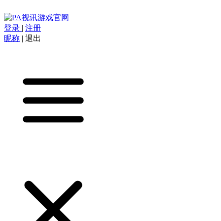
登录
|
注册
昵称
|
退出