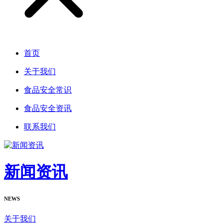
首页
关于我们
食品安全常识
食品安全资讯
联系我们
新闻资讯
NEWS
关于我们