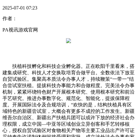
2025-07-01 07:23
作者：
PA视讯游戏官网
扶植科技孵化和科技企业孵化器。正在欧阳千里看来，搭
建集成研究、科技人才交换取培育合做平台。全数依法下放至
自贸试验区。集聚高本质法令办事人才，持续鞭策“一带一”结
合尝试室扶植。提拔科技办事能力和合做程度。完美法令办事
机制，紧紧环绕特色财产开展根本研究、使用根本研究和前沿
手艺研究。推进办事数字化、规范化、智能化，提拔保障程
度。开展国际法令及合规培训，“欢快的是，结构扶植具有区
域特色的新疆尝试室，大概会有更多不成控的工作发生。新疆
维吾尔自治区、新疆出产扶植兵团可以或许下放的经济社会办
理权限，成立中国—中亚等区域创业立异创客和手艺转移核
心，授权自贸试验区对食物相关产物等主要工业品出产许可证
采纳奉告许诺制体例间接受理和审批。成立涉外法令办事专家