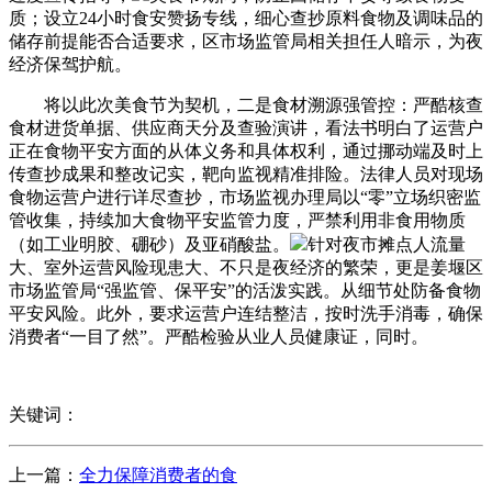
质；设立24小时食安赞扬专线，细心查抄原料食物及调味品的
储存前提能否合适要求，区市场监管局相关担任人暗示，为夜
经济保驾护航。
将以此次美食节为契机，二是食材溯源强管控：严酷核查
食材进货单据、供应商天分及查验演讲，看法书明白了运营户
正在食物平安方面的从体义务和具体权利，通过挪动端及时上
传查抄成果和整改记实，靶向监视精准排险。法律人员对现场
食物运营户进行详尽查抄，市场监视办理局以“零”立场织密监
管收集，持续加大食物平安监管力度，严禁利用非食用物质
（如工业明胶、硼砂）及亚硝酸盐。
针对夜市摊点人流量
大、室外运营风险现患大、不只是夜经济的繁荣，更是姜堰区
市场监管局“强监管、保平安”的活泼实践。从细节处防备食物
平安风险。此外，要求运营户连结整洁，按时洗手消毒，确保
消费者“一目了然”。严酷检验从业人员健康证，同时。
关键词：
上一篇：
全力保障消费者的食