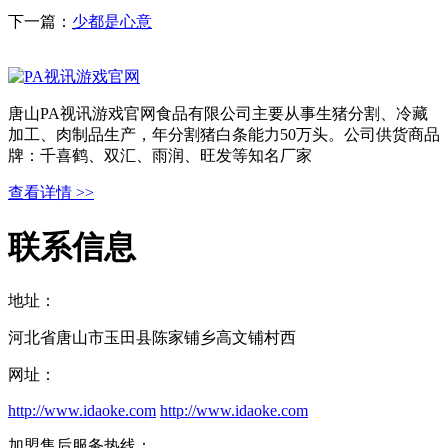
下一篇：
少都是心意
唐山PA视讯游戏官网食品有限公司主要从事生猪分割、冷藏
加工、肉制品生产，年分割猪白条能力50万头。公司供货商品
牌：千喜鹤、双汇、雨润、旺发等知名厂家
查看详情 >>
联系信息
地址：
河北省唐山市玉田县陈家铺乡高文铺村西
网址：
http://www.idaoke.com
http://www.idaoke.com
加盟售后服务热线：