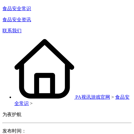
食品安全常识
食品安全资讯
联系我们
PA视讯游戏官网
>
食品安
全常识
>
为夜护航
发布时间：