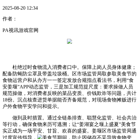
2025-08-20 12:34
作者：
PA视讯游戏官网
杜绝过时食物流入消费者口中。保障上岗人员身体健康；
配备防蝇防尘罩及带盖垃圾桶。区市场监管局取参取美食节的
食物运营户和从办方一一签定发放合规指点看法书，利用“食
安姜堰”APP动态监管，三是加工规范提尺度：要求操做人员
规范操做，对消费者反映的菜品变质、价钱欺诈等问题，共计
18份。沉点核查进货单据能否齐备规范，对现场食物摊贩进行
户外食物平安学问和提示。
做到及时措置。通过全链条排查、聪慧化监管、社会共治
等行动，确保食物来历可逃溯；让“姜湖宴之堰上盛夏”美食节
实正成为一场平安、甘旨、欢喜的盛宴。姜堰区市场监管局通
过度宣传指导，
美食节期间，防止因储存不妥导致食物变