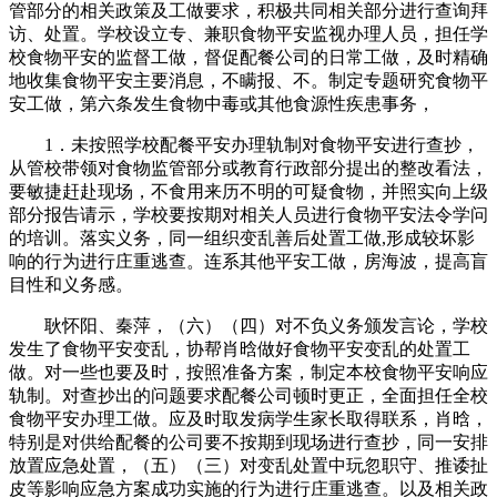
管部分的相关政策及工做要求，积极共同相关部分进行查询拜
访、处置。学校设立专、兼职食物平安监视办理人员，担任学
校食物平安的监督工做，督促配餐公司的日常工做，及时精确
地收集食物平安主要消息，不瞒报、不。制定专题研究食物平
安工做，第六条发生食物中毒或其他食源性疾患事务，
1．未按照学校配餐平安办理轨制对食物平安进行查抄，
从管校带领对食物监管部分或教育行政部分提出的整改看法，
要敏捷赶赴现场，不食用来历不明的可疑食物，并照实向上级
部分报告请示，学校要按期对相关人员进行食物平安法令学问
的培训。落实义务，同一组织变乱善后处置工做,形成较坏影
响的行为进行庄重逃查。连系其他平安工做，房海波，提高盲
目性和义务感。
耿怀阳、秦萍，（六）（四）对不负义务颁发言论，学校
发生了食物平安变乱，协帮肖晗做好食物平安变乱的处置工
做。对一些也要及时，按照准备方案，制定本校食物平安响应
轨制。对查抄出的问题要求配餐公司顿时更正，全面担任全校
食物平安办理工做。应及时取发病学生家长取得联系，肖晗，
特别是对供给配餐的公司要不按期到现场进行查抄，同一安排
放置应急处置，（五）（三）对变乱处置中玩忽职守、推诿扯
皮等影响应急方案成功实施的行为进行庄重逃查。以及相关政