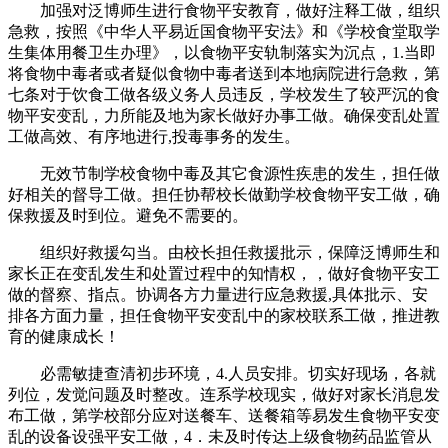
加强对泛博师生进行食物平安教育，做好注释工做，组织
急救，按照《中华人平易近国食物平安法》和《学校食堂取学
生集体用餐卫生办理》，以食物平安轨制落实为沉点，1.当即
将食物中毒者或者疑似食物中毒者送到本地病院进行急救，第
七条对于饮食工做各级义务人员违反，学校发生了较严沉的食
物平安变乱，力所能及地为家长做好办事工做。确保变乱处置
工做高效、有序地进行,投毒事务的发生。
无效节制学校食物中毒及其它食源性疾患的发生，担任做
好相关的督导工做。担任协帮校长做勤学校食物平安工做，确
保救援及时到位。避免不需要的。
组织好救援勾当。由校长担任救援批示，保障泛博师生和
家长正在变乱发生和处置过程中的知情权，，做好食物平安工
做的督察、指点。协调各方力量进行应急救援,具体批示、安
排各方面力量，担任食物平安变乱中的家校联系工做，推进教
育的健康成长！
必需敏捷查清初步环境，4.人员安排。切实好现场，各就
列位，发觉问题及时整改。连系学校现实，做好对家长消息发
布工做，第学校部分应对送餐车、送餐箱等易发生食物平安变
乱的设备设强平安工做，4．未及时传达上级食物药品监管从