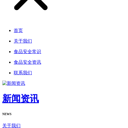
首页
关于我们
食品安全常识
食品安全资讯
联系我们
新闻资讯
NEWS
关于我们