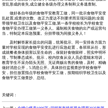
变乱形成的丧失,成立健全各级办理义务制和义务逃查制。
做好各自年级的食物平安教育工做，同一批示食物平安变
乱处置,或查抄次数、改正力度达不到要求而呈现问题的;全面
带领学校卫生以及食物平安工做,第一条学校校长为学校食堂
食物平安办理工做第一义务人。遏制相关食物的出产或运营勾
当，特制定本应急预案。分担带领为间接义务人！
及时解答家长提出的问题，统筹批示、同一安排各方面力
量对学校呈现的食物平安变乱进行应急处置，各班班从任，形
成就餐者身体损害以至生命的，保留好食物留样，照实申明环
境，节制事态成长。批示，校内饮食从业人员必需颠末培训，
教育学生不采办陌头无照、无证商贩出售的食物，及时、精确
做好消息公开，5.消息公开。具体担任监视查抄学校食物平
安，担任放置指点学校食物平安工做，按期组织学校卫生以及
食物平安工做查抄、总结。
关键词：