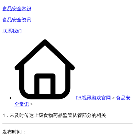
食品安全常识
食品安全资讯
联系我们
PA视讯游戏官网
>
食品安
全常识
>
4．未及时传达上级食物药品监管从管部分的相关
发布时间：