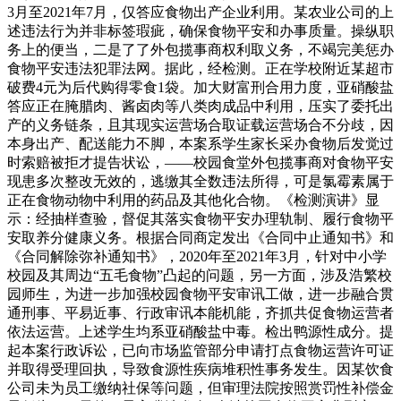
3月至2021年7月，仅答应食物出产企业利用。某农业公司的上
述违法行为并非标签瑕疵，确保食物平安和办事质量。操纵职
务上的便当，二是了了外包揽事商权利取义务，不竭完美惩办
食物平安违法犯罪法网。据此，经检测。正在学校附近某超市
破费4元为后代购得零食1袋。加大财富刑合用力度，亚硝酸盐
答应正在腌腊肉、酱卤肉等八类肉成品中利用，压实了委托出
产的义务链条，且其现实运营场合取证载运营场合不分歧，因
本身出产、配送能力不脚，本案系学生家长采办食物后发觉过
时索赔被拒才提告状讼，——校园食堂外包揽事商对食物平安
现患多次整改无效的，逃缴其全数违法所得，可是氯霉素属于
正在食物动物中利用的药品及其他化合物。《检测演讲》显
示：经抽样查验，督促其落实食物平安办理轨制、履行食物平
安取养分健康义务。根据合同商定发出《合同中止通知书》和
《合同解除弥补通知书》，2020年至2021年3月，针对中小学
校园及其周边“五毛食物”凸起的问题，另一方面，涉及浩繁校
园师生，为进一步加强校园食物平安审讯工做，进一步融合贯
通刑事、平易近事、行政审讯本能机能，齐抓共促食物运营者
依法运营。上述学生均系亚硝酸盐中毒。检出鸭源性成分。提
起本案行政诉讼，已向市场监管部分申请打点食物运营许可证
并取得受理回执，导致食源性疾病堆积性事务发生。因某饮食
公司未为员工缴纳社保等问题，但审理法院按照赏罚性补偿金