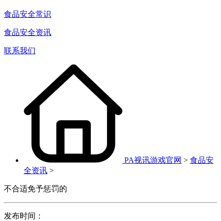
食品安全常识
食品安全资讯
联系我们
PA视讯游戏官网
>
食品安
全资讯
>
不合适免予惩罚的
发布时间：