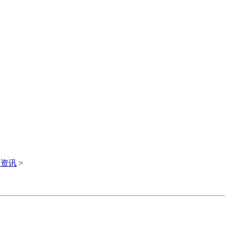
全资讯
>