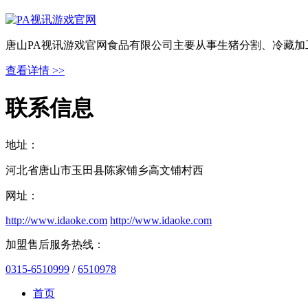
唐山PA视讯游戏官网食品有限公司主要从事生猪分割、冷藏加
查看详情 >>
联系信息
地址：
河北省唐山市玉田县陈家铺乡高文铺村西
网址：
http://www.idaoke.com
http://www.idaoke.com
加盟售后服务热线：
0315-6510999
/
6510978
首页