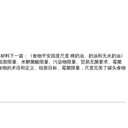
25）解读材料下一篇：《食物平安国度尺度 稀奶油、奶油和无水奶油》
感官要求、组胺限量、米酵菌酸限量、污染物限量、贸易无菌要求、霉菌
食物的术语和定义、组胺目标、霉菌限量，尺度完美了罐头食物