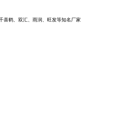
：千喜鹤、双汇、雨润、旺发等知名厂家