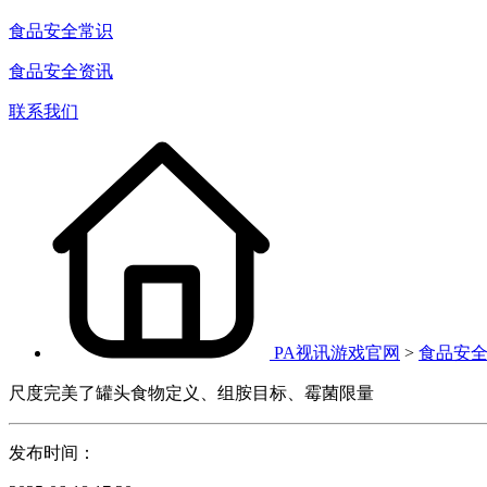
食品安全常识
食品安全资讯
联系我们
PA视讯游戏官网
>
食品安
尺度完美了罐头食物定义、组胺目标、霉菌限量
发布时间：