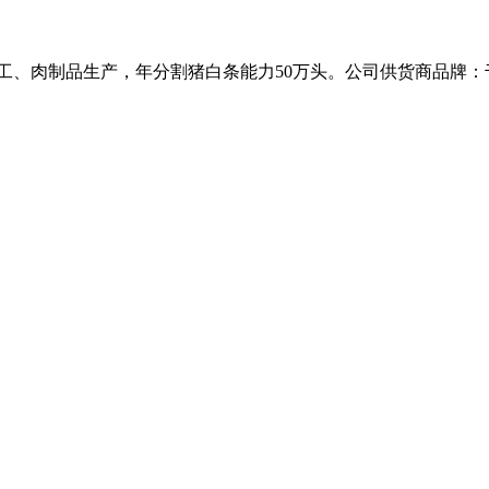
工、肉制品生产，年分割猪白条能力50万头。公司供货商品牌