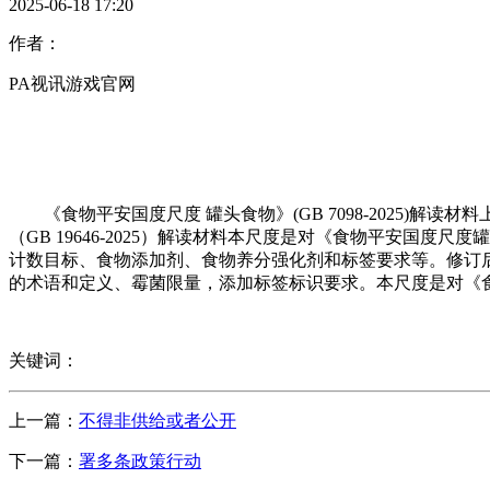
2025-06-18 17:20
作者：
PA视讯游戏官网
《食物平安国度尺度 罐头食物》(GB 7098-2025)解读材
（GB 19646-2025）解读材料本尺度是对《食物平安国度尺
计数目标、食物添加剂、食物养分强化剂和标签要求等。修订
的术语和定义、霉菌限量，添加标签标识要求。本尺度是对《食物平安
关键词：
上一篇：
不得非供给或者公开
下一篇：
署多条政策行动