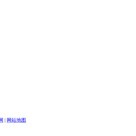
网
|
网站地图