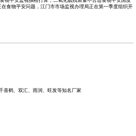
市食物平安监视抽检打算，二氧化硫残留量不合适食物平安国度
营单元存正在食物平安问题，江门市市场监视办理局正在第一季度组织开
：千喜鹤、双汇、雨润、旺发等知名厂家