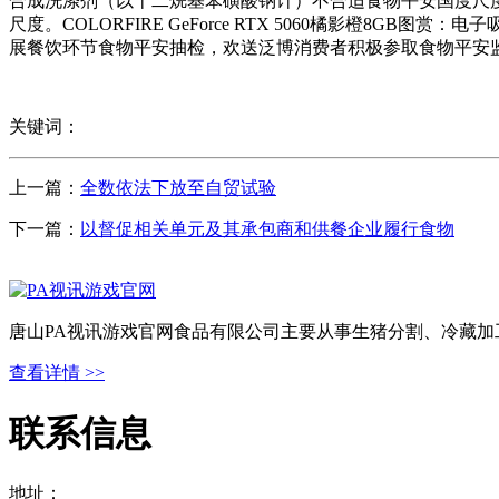
合成洗涤剂（以十二烷基苯磺酸钠计）不合适食物平安国度尺
尺度。COLORFIRE GeForce RTX 5060橘影
展餐饮环节食物平安抽检，欢送泛博消费者积极参取食物平安
关键词：
上一篇：
全数依法下放至自贸试验
下一篇：
以督促相关单元及其承包商和供餐企业履行食物
唐山PA视讯游戏官网食品有限公司主要从事生猪分割、冷藏加
查看详情 >>
联系信息
地址：