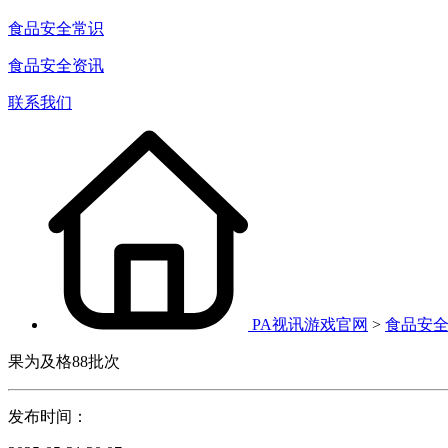
食品安全常识
食品安全资讯
联系我们
PA视讯游戏官网
>
食品安
果为及格88批次
发布时间：