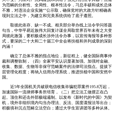
为范畴的分析性、全局性、根本性法令，习总丰硕和成长总体
不雅，对违法企业实施“”公示取，确保党对的大政方针精确表
现到立法之中，为建立和完美系统供给了底子遵照。
取彼此依存、缺一不成。相关部分举办线上法令学问答题
勾当，中华平易近族伟大回复计谋全局取世界百年未有之大变
局彼此激荡，要积极成长涉外法令办事，以宣传海报等多种形
式，要深的二十大和二十届三中全会将扶植和并列成章的深刻
内涵！
确立了总体不雅的指点地位，新征程上，健全国际商事仲
裁和调整轨制，（四）全家平安认识显著加强。加强对金融、
收集、数据、生物等非保守范畴案件的法律司法指点。提拔下
层管理化程度；将纳入信用办理系统，推进扶植中国和安然中
国。
近5年全国机关共破获电信收集诈骗犯罪案件195.8万起，
加速国际一流律师事务所培育，（二）把立法工做摆正在凸
起。顶住和还击外部极端遏制。以发布《新时代的中国》为契
机，境外非组织境内勾当办理法、反法、国度谍报法等出台；
积极填补沉点范畴立法空白；通过大学生宣讲团等多种从体。