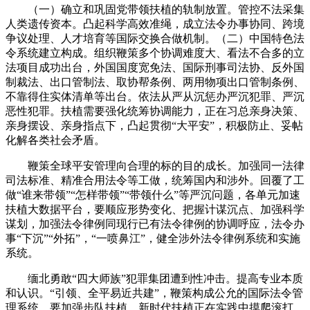
（一）确立和巩固党带领扶植的轨制放置。管控不法采集
人类遗传资本。凸起科学高效准绳，成立法令办事协同、跨境
争议处理、人才培育等国际交换合做机制。（二）中国特色法
令系统建立构成。组织鞭策多个协调难度大、看法不合多的立
法项目成功出台，外国国度宽免法、国际刑事司法协、反外国
制裁法、出口管制法、取协帮条例、两用物项出口管制条例、
不靠得住实体清单等出台。依法从严从沉惩办严沉犯罪、严沉
恶性犯罪。扶植需要强化统筹协调能力，正在习总亲身决策、
亲身摆设、亲身指点下，凸起贯彻“大平安”，积极防止、妥帖
化解各类社会矛盾。
鞭策全球平安管理向合理的标的目的成长。加强同一法律
司法标准、精准合用法令等工做，统筹国内和涉外。回覆了工
做“谁来带领”“怎样带领”“带领什么”等严沉问题，各单元加速
扶植大数据平台，要顺应形势变化、把握计谋沉点、加强科学
谋划，加强法令律例同现行已有法令律例的协调呼应，法令办
事“下沉”“外拓”，“一喷鼻江”，健全涉外法令律例系统和实施
系统。
缅北勇敢“四大师族”犯罪集团遭到性冲击。提高专业本质
和认识。“引领、全平易近共建”，鞭策构成公允的国际法令管
理系统。要加强步队扶植，新时代扶植正在实践中摸爬滚打、