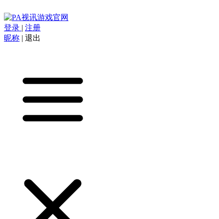
登录
|
注册
昵称
|
退出