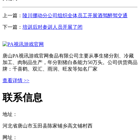
上一篇：
陵川挪动分公司组织全体员工开展酒驾醉驾交通
下一篇：
培训后对参训人员开展了闭
唐山PA视讯游戏官网食品有限公司主要从事生猪分割、冷藏
加工、肉制品生产，年分割猪白条能力50万头。公司供货商品
牌：千喜鹤、双汇、雨润、旺发等知名厂家
查看详情 >>
联系信息
地址：
河北省唐山市玉田县陈家铺乡高文铺村西
网址：