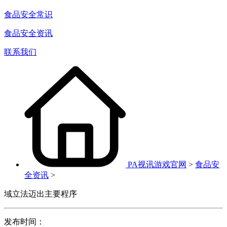
食品安全常识
食品安全资讯
联系我们
PA视讯游戏官网
>
食品安
全资讯
>
域立法迈出主要程序
发布时间：